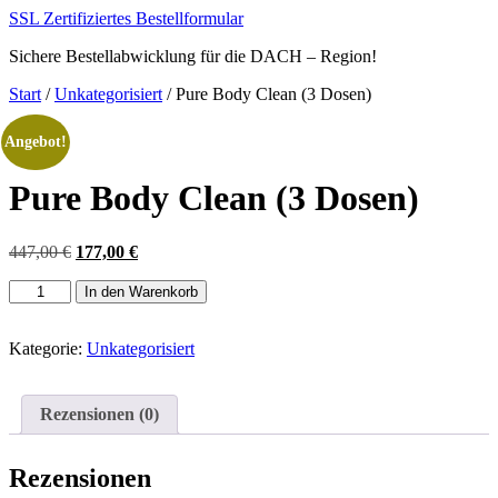
Zum
SSL Zertifiziertes Bestellformular
Inhalt
Sichere Bestellabwicklung für die DACH – Region!
springen
Start
/
Unkategorisiert
/ Pure Body Clean (3 Dosen)
Angebot!
Pure Body Clean (3 Dosen)
Ursprünglicher
Aktueller
447,00
€
177,00
€
Preis
Preis
Pure
war:
ist:
In den Warenkorb
Body
447,00 €
177,00 €.
Clean
(3
Kategorie:
Unkategorisiert
Dosen)
Menge
Rezensionen (0)
Rezensionen