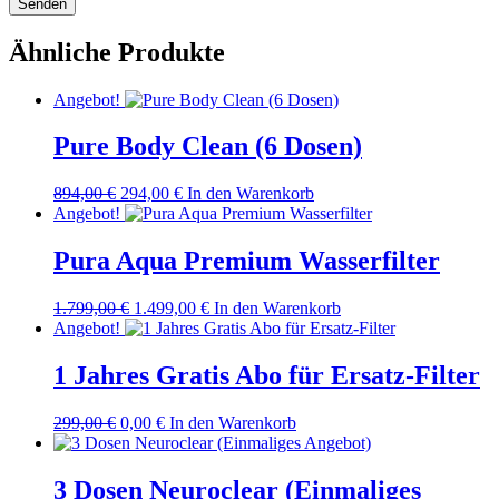
Ähnliche Produkte
Angebot!
Pure Body Clean (6 Dosen)
Ursprünglicher
Aktueller
894,00
€
294,00
€
In den Warenkorb
Preis
Preis
Angebot!
war:
ist:
894,00 €
294,00 €.
Pura Aqua Premium Wasserfilter
Ursprünglicher
Aktueller
1.799,00
€
1.499,00
€
In den Warenkorb
Preis
Preis
Angebot!
war:
ist:
1.799,00 €
1.499,00 €.
1 Jahres Gratis Abo für Ersatz-Filter
Ursprünglicher
Aktueller
299,00
€
0,00
€
In den Warenkorb
Preis
Preis
war:
ist:
299,00 €
0,00 €.
3 Dosen Neuroclear (Einmaliges