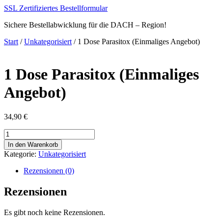
Zum
SSL Zertifiziertes Bestellformular
Inhalt
Sichere Bestellabwicklung für die DACH – Region!
springen
Start
/
Unkategorisiert
/ 1 Dose Parasitox (Einmaliges Angebot)
1 Dose Parasitox (Einmaliges
Angebot)
34,90
€
1
Dose
In den Warenkorb
Parasitox
Kategorie:
Unkategorisiert
(Einmaliges
Angebot)
Rezensionen (0)
Menge
Rezensionen
Es gibt noch keine Rezensionen.