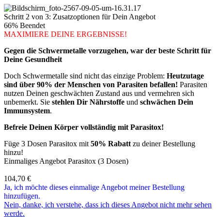
Schritt 2 von 3: Zusatzoptionen für Dein Angebot
66% Beendet
MAXIMIERE DEINE ERGEBNISSE!
Gegen die Schwermetalle vorzugehen, war der beste Schritt für
Deine Gesundheit
Doch Schwermetalle sind nicht das einzige Problem:
Heutzutage
sind über 90% der Menschen von Parasiten befallen!
Parasiten
nutzen Deinen geschwächten Zustand aus und vermehren sich
unbemerkt. Sie
stehlen Dir Nährstoffe
und
schwächen Dein
Immunsystem
.
Befreie Deinen Körper vollständig mit Parasitox!
Füge 3 Dosen Parasitox mit
50% Rabatt
zu deiner Bestellung
hinzu!
Einmaliges Angebot Parasitox (3 Dosen)
104,70
€
Ja, ich möchte dieses einmalige Angebot meiner Bestellung
hinzufügen.
Nein, danke, ich verstehe, dass ich dieses Angebot nicht mehr sehen
werde.