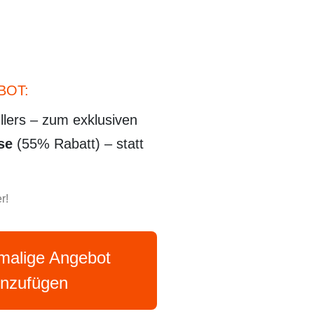
BOT:
llers – zum exklusiven
se
(55% Rabatt) – statt
r!
nmalige Angebot
inzufügen