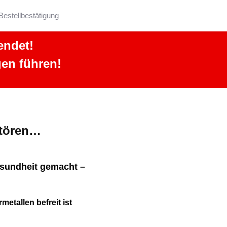
Bestellbestätigung
endet!
en führen!
stören…
esundheit gemacht –
etallen befreit ist