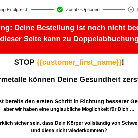
ung Erfolgreich
Zusatz-Optionen
ng: Deine Bestellung ist noch nicht be
 dieser Seite kann zu Doppelabbuchung
STOP
{{customer_first_name}}
!
metalle können Deine Gesundheit zer
t bereits den ersten Schritt in Richtung besserer G
aber wir haben eine unglaubliche Möglichkeit für Dich …
rklich sicher sein, dass Dein Körper vollständig von Schwerm
und diese nicht wiederkommen?