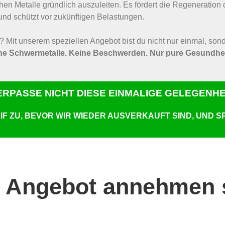
chen Metalle gründlich auszuleiten. Es fördert die Regeneration
nd schützt vor zukünftigen Belastungen.
 Mit unserem speziellen Angebot bist du nicht nur einmal, sond
ne Schwermetalle. Keine Beschwerden. Nur pure Gesundhei
ERPASSE NICHT DIESE EINMALIGE GELEGENHEI
F ZU, BEVOR WIR WIEDER AUSVERKAUFT SIND, UND SP
 Angebot annehmen s