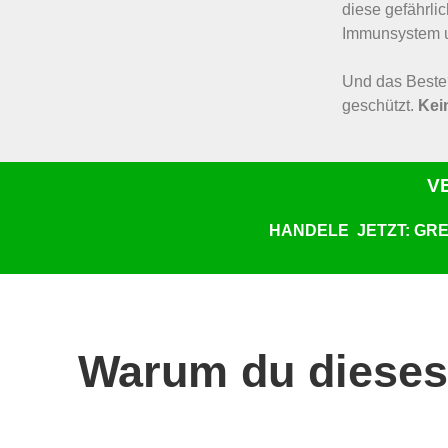
diese gefährli
Immunsystem u
Und das Beste?
geschützt.
Kei
V
HANDELE JETZT: GREI
Warum du dieses