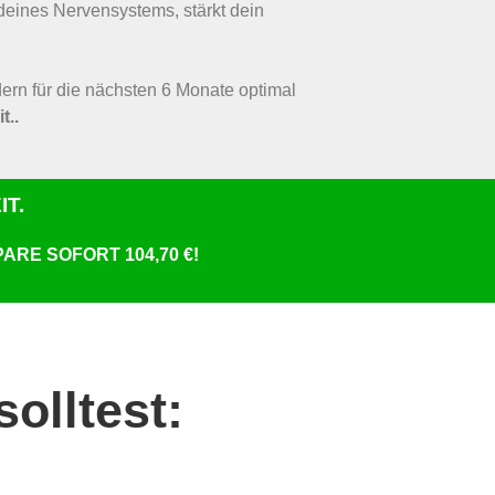
 deines Nervensystems, stärkt dein
ern für die nächsten 6 Monate optimal
t.
.
T.
ARE SOFORT 104,70 €!
olltest: