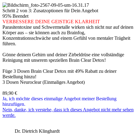
Schritt 2 von 3: Zusatzoptionen für Dein Angebot
95% Beendet
VERBESSERE DEINE GEISTIGE KLARHEIT
Parasitentoxine und Schwermetalle wirken sich nicht nur auf deinen
Körper aus – sie können auch zu Brainfog,
Konzentrationsschwäche und einem Gefühl von mentaler Trägheit
führen.
Gönne deinem Gehirn und deiner Zirbeldrüse eine vollständige
Reinigung mit unserem speziellen Brain Clear Detox!
Füge 3 Dosen Brain Clear Detox mit 49% Rabatt zu deiner
Bestellung hinzu!
3 Dosen Neuroclear (Einmaliges Angebot)
89,90
€
Ja, ich möchte dieses einmalige Angebot meiner Bestellung
hinzufügen.
Nein, danke, ich verstehe, dass ich dieses Angebot nicht mehr sehen
werde.
Dr. Dietrich Klinghardt