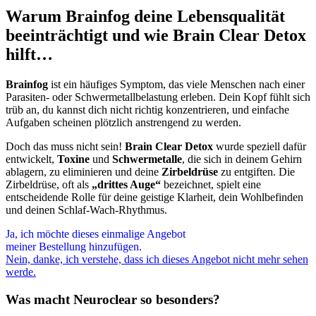
Warum Brainfog deine Lebensqualität
beeinträchtigt und wie Brain Clear Detox
hilft…
Brainfog
ist ein häufiges Symptom, das viele Menschen nach einer
Parasiten- oder Schwermetallbelastung erleben. Dein Kopf fühlt sich
trüb an, du kannst dich nicht richtig konzentrieren, und einfache
Aufgaben scheinen plötzlich anstrengend zu werden.
Doch das muss nicht sein!
Brain Clear Detox
wurde speziell dafür
entwickelt,
Toxine
und
Schwermetalle
, die sich in deinem Gehirn
ablagern, zu eliminieren und deine
Zirbeldrüse
zu entgiften. Die
Zirbeldrüse, oft als
„drittes Auge“
bezeichnet, spielt eine
entscheidende Rolle für deine geistige Klarheit, dein Wohlbefinden
und deinen Schlaf-Wach-Rhythmus.
Ja, ich möchte dieses einmalige Angebot
meiner Bestellung hinzufügen.
Nein, danke, ich verstehe, dass ich dieses Angebot nicht mehr sehen
werde.
Was macht Neuroclear so besonders?