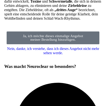
dafür entwickelt,
Toxine
und
Schwermetalle
, die sich in deinem
Gehirn ablagern, zu eliminieren und deine
Zirbeldrüse
zu
entgiften. Die Zirbeldrüse, oft als
„drittes Auge“
bezeichnet,
spielt eine entscheidende Rolle für deine geistige Klarheit, dein
Wohlbefinden und deinen Schlaf-Wach-Rhythmus.
Ja, ich möchte dieses einmalige Angebot
meiner Bestellung hinzufügen.
Nein, danke, ich verstehe, dass ich dieses Angebot nicht mehr
sehen werde.
Was macht Neuroclear so besonders?