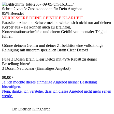
Schritt 2 von 3: Zusatzoptionen für Dein Angebot
95% Beendet
VERBESSERE DEINE GEISTIGE KLARHEIT
Parasitentoxine und Schwermetalle wirken sich nicht nur auf deinen
Körper aus – sie können auch zu Brainfog,
Konzentrationsschwäche und einem Gefühl von mentaler Trägheit
führen.
Gönne deinem Gehirn und deiner Zirbeldrüse eine vollständige
Reinigung mit unserem speziellen Brain Clear Detox!
Füge 3 Dosen Brain Clear Detox mit 49% Rabatt zu deiner
Bestellung hinzu!
3 Dosen Neuroclear (Einmaliges Angebot)
89,90
€
Ja, ich möchte dieses einmalige Angebot meiner Bestellung
hinzufügen.
Nein, danke, ich verstehe, dass ich dieses Angebot nicht mehr sehen
werde.
Dr. Dietrich Klinghardt