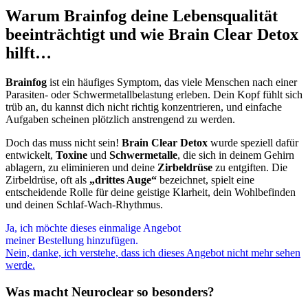
Warum Brainfog deine Lebensqualität
beeinträchtigt und wie Brain Clear Detox
hilft…
Brainfog
ist ein häufiges Symptom, das viele Menschen nach einer
Parasiten- oder Schwermetallbelastung erleben. Dein Kopf fühlt sich
trüb an, du kannst dich nicht richtig konzentrieren, und einfache
Aufgaben scheinen plötzlich anstrengend zu werden.
Doch das muss nicht sein!
Brain Clear Detox
wurde speziell dafür
entwickelt,
Toxine
und
Schwermetalle
, die sich in deinem Gehirn
ablagern, zu eliminieren und deine
Zirbeldrüse
zu entgiften. Die
Zirbeldrüse, oft als
„drittes Auge“
bezeichnet, spielt eine
entscheidende Rolle für deine geistige Klarheit, dein Wohlbefinden
und deinen Schlaf-Wach-Rhythmus.
Ja, ich möchte dieses einmalige Angebot
meiner Bestellung hinzufügen.
Nein, danke, ich verstehe, dass ich dieses Angebot nicht mehr sehen
werde.
Was macht Neuroclear so besonders?