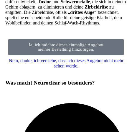
dafür entwickelt,
Toxine
und
Schwermetalle
, die sich in deinem
Gehirn ablagern, zu eliminieren und deine
Zirbeldrüse
zu
entgiften. Die Zirbeldrüse, oft als
„drittes Auge“
bezeichnet,
spielt eine entscheidende Rolle für deine geistige Klarheit, dein
Wohlbefinden und deinen Schlaf-Wach-Rhythmus.
Ja, ich möchte dieses einmalige Angebot
meiner Bestellung hinzufügen.
Nein, danke, ich verstehe, dass ich dieses Angebot nicht mehr
sehen werde.
Was macht Neuroclear so besonders?