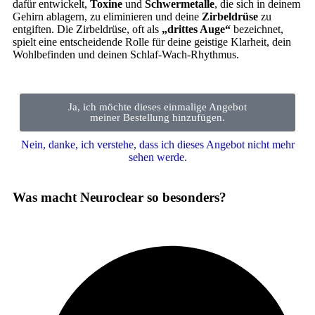
dafür entwickelt,
Toxine
und
Schwermetalle
, die sich in deinem
Gehirn ablagern, zu eliminieren und deine
Zirbeldrüse
zu
entgiften. Die Zirbeldrüse, oft als
„drittes Auge“
bezeichnet,
spielt eine entscheidende Rolle für deine geistige Klarheit, dein
Wohlbefinden und deinen Schlaf-Wach-Rhythmus.
Ja, ich möchte dieses einmalige Angebot
meiner Bestellung hinzufügen.
Nein, danke, ich verstehe, dass ich dieses Angebot nicht mehr
sehen werde.
Was macht Neuroclear so besonders?