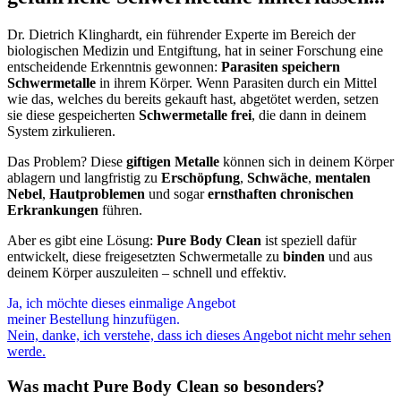
Dr. Dietrich Klinghardt, ein führender Experte im Bereich der
biologischen Medizin und Entgiftung, hat in seiner Forschung eine
entscheidende Erkenntnis gewonnen:
Parasiten speichern
Schwermetalle
in ihrem Körper. Wenn Parasiten durch ein Mittel
wie das, welches du bereits gekauft hast, abgetötet werden, setzen
sie diese gespeicherten
Schwermetalle frei
, die dann in deinem
System zirkulieren.
Das Problem? Diese
giftigen Metalle
können sich in deinem Körper
ablagern und langfristig zu
Erschöpfung
,
Schwäche
,
mentalen
Nebel
,
Hautproblemen
und sogar
ernsthaften chronischen
Erkrankungen
führen.
Aber es gibt eine Lösung:
Pure Body Clean
ist speziell dafür
entwickelt, diese freigesetzten Schwermetalle zu
binden
und aus
deinem Körper auszuleiten – schnell und effektiv.
Ja, ich möchte dieses einmalige Angebot
meiner Bestellung hinzufügen.
Nein, danke, ich verstehe, dass ich dieses Angebot nicht mehr sehen
werde.
Was macht Pure Body Clean so besonders?