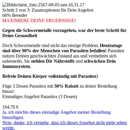
Schritt 2 von 3: Zusatzoptionen für Dein Angebot
66% Beendet
MAXIMIERE DEINE ERGEBNISSE!
Gegen die Schwermetalle vorzugehen, war der beste Schritt für
Deine Gesundheit
Doch Schwermetalle sind nicht das einzige Problem:
Heutzutage
sind über 90% der Menschen von Parasiten befallen!
Parasiten
nutzen Deinen geschwächten Zustand aus und vermehren sich
unbemerkt. Sie
stehlen Dir Nährstoffe
und
schwächen Dein
Immunsystem
.
Befreie Deinen Körper vollständig mit Parasitox!
Füge 3 Dosen Parasitox mit
50% Rabatt
zu deiner Bestellung
hinzu!
Einmaliges Angebot Parasitox (3 Dosen)
104,70
€
Ja, ich möchte dieses einmalige Angebot meiner Bestellung
hinzufügen.
Nein, danke, ich verstehe, dass ich dieses Angebot nicht mehr sehen
werde.