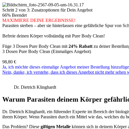
Schritt 2 von 3: Zusatzoptionen für Dein Angebot
66% Beendet
MAXIMIERE DEINE ERGEBNISSE!
Parasiten sterben – aber sie hinterlassen eine gefährliche Spur von S
Befreie deinen Körper vollständig mit Pure Body Clean!
Füge 3 Dosen Pure Body Clean mit
24% Rabatt
zu deiner Bestellun
3 Dosen Pure Body Clean (Einmaliges Angebot)
98,80
€
Ja, ich möchte dieses einmalige Angebot meiner Bestellung hinzufüge
Nein, danke, ich verstehe, dass ich dieses Angebot nicht mehr sehen 
Dr. Dietrich Klinghardt
Warum Parasiten deinem Körper gefährlich
Dr. Dietrich Klinghardt, ein führender Experte im Bereich der biolo
ihrem Körper. Wenn Parasiten durch ein Mittel wie das, welches du ber
Das Problem? Diese
giftigen Metalle
können sich in deinem Körper a