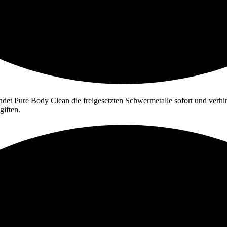
ndet Pure Body Clean die freigesetzten Schwermetalle sofort und verhind
giften.