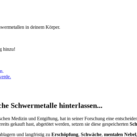
chwermetallen in deinem Körper.
g hinzu!
n.
werde.
e Schwermetalle hinterlassen...
gischen Medizin und Entgiftung, hat in seiner Forschung eine entschei
eits gekauft hast, abgetötet werden, setzen sie diese gespeicherten
Sch
blagern und langfristig zu
Erschöpfung
,
Schwäche
,
mentalen Nebel