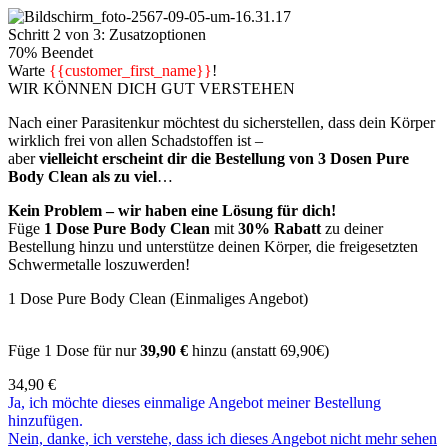
Schritt 2 von 3: Zusatzoptionen
70% Beendet
Warte
{{customer_first_name}}
!
WIR KÖNNEN DICH GUT VERSTEHEN
Nach einer Parasitenkur möchtest du sicherstellen, dass dein Körper
wirklich frei von allen Schadstoffen ist –
aber
vielleicht erscheint dir die Bestellung von 3 Dosen Pure
Body Clean als zu viel
…
Kein Problem – wir haben eine Lösung für dich!
Füge
1 Dose Pure Body Clean
mit
30% Rabatt
zu deiner
Bestellung hinzu und unterstütze deinen Körper, die freigesetzten
Schwermetalle loszuwerden!
1 Dose Pure Body Clean (Einmaliges Angebot)
Füge 1 Dose für nur
39,90 €
hinzu (anstatt 69,90€)
34,90
€
Ja, ich möchte dieses einmalige Angebot meiner Bestellung
hinzufügen.
Nein, danke, ich verstehe, dass ich dieses Angebot nicht mehr sehen