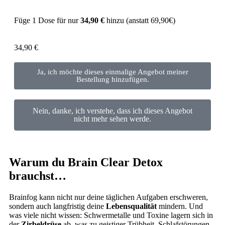
Füge 1 Dose für nur
34,90 €
hinzu (anstatt 69,90€)
34,90
€
Ja, ich möchte dieses einmalige Angebot meiner
Bestellung hinzufügen.
Nein, danke, ich verstehe, dass ich dieses Angebot
nicht mehr sehen werde.
Warum du Brain Clear Detox
brauchst…
Brainfog kann nicht nur deine täglichen Aufgaben erschweren,
sondern auch langfristig deine
Lebensqualität
mindern. Und
was viele nicht wissen: Schwermetalle und Toxine lagern sich in
der
Zirbeldrüse
ab, was zu geistiger Trübheit, Schlafstörungen