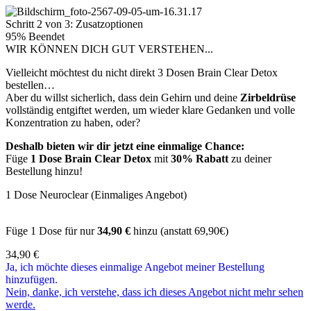
Schritt 2 von 3: Zusatzoptionen
95% Beendet
WIR KÖNNEN DICH GUT VERSTEHEN...
Vielleicht möchtest du nicht direkt 3 Dosen Brain Clear Detox
bestellen…
Aber du willst sicherlich, dass dein Gehirn und deine
Zirbeldrüse
vollständig entgiftet werden, um wieder klare Gedanken und volle
Konzentration zu haben, oder?
Deshalb bieten wir dir jetzt eine einmalige Chance:
Füge
1 Dose Brain Clear Detox
mit
30% Rabatt
zu deiner
Bestellung hinzu!
1 Dose Neuroclear (Einmaliges Angebot)
Füge 1 Dose für nur
34,90 €
hinzu (anstatt 69,90€)
34,90
€
Ja, ich möchte dieses einmalige Angebot meiner Bestellung
hinzufügen.
Nein, danke, ich verstehe, dass ich dieses Angebot nicht mehr sehen
werde.