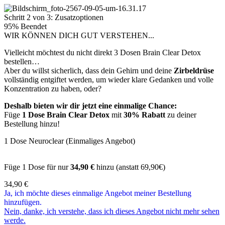
Schritt 2 von 3: Zusatzoptionen
95% Beendet
WIR KÖNNEN DICH GUT VERSTEHEN...
Vielleicht möchtest du nicht direkt 3 Dosen Brain Clear Detox
bestellen…
Aber du willst sicherlich, dass dein Gehirn und deine
Zirbeldrüse
vollständig entgiftet werden, um wieder klare Gedanken und volle
Konzentration zu haben, oder?
Deshalb bieten wir dir jetzt eine einmalige Chance:
Füge
1 Dose Brain Clear Detox
mit
30% Rabatt
zu deiner
Bestellung hinzu!
1 Dose Neuroclear (Einmaliges Angebot)
Füge 1 Dose für nur
34,90 €
hinzu (anstatt 69,90€)
34,90
€
Ja, ich möchte dieses einmalige Angebot meiner Bestellung
hinzufügen.
Nein, danke, ich verstehe, dass ich dieses Angebot nicht mehr sehen
werde.