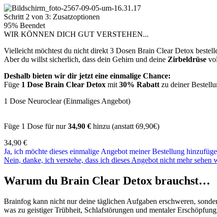
Schritt 2 von 3: Zusatzoptionen
95% Beendet
WIR KÖNNEN DICH GUT VERSTEHEN...
Vielleicht möchtest du nicht direkt 3 Dosen Brain Clear Detox beste
Aber du willst sicherlich, dass dein Gehirn und deine
Zirbeldrüse
vol
Deshalb bieten wir dir jetzt eine einmalige Chance:
Füge
1 Dose Brain Clear Detox
mit
30% Rabatt
zu deiner Bestellu
1 Dose Neuroclear (Einmaliges Angebot)
Füge 1 Dose für nur
34,90 €
hinzu (anstatt 69,90€)
34,90
€
Ja, ich möchte dieses einmalige Angebot meiner Bestellung hinzufüge
Nein, danke, ich verstehe, dass ich dieses Angebot nicht mehr sehen 
Warum du Brain Clear Detox brauchst…
Brainfog kann nicht nur deine täglichen Aufgaben erschweren, sonder
was zu geistiger Trübheit, Schlafstörungen und mentaler Erschöpfung