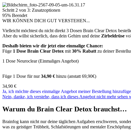
Schritt 2 von 3: Zusatzoptionen
95% Beendet
WIR KÖNNEN DICH GUT VERSTEHEN...
Vielleicht möchtest du nicht direkt 3 Dosen Brain Clear Detox beste
Aber du willst sicherlich, dass dein Gehirn und deine
Zirbeldrüse
vol
Deshalb bieten wir dir jetzt eine einmalige Chance:
Füge
1 Dose Brain Clear Detox
mit
30% Rabatt
zu deiner Bestellu
1 Dose Neuroclear (Einmaliges Angebot)
Füge 1 Dose für nur
34,90 €
hinzu (anstatt 69,90€)
34,90
€
Ja, ich möchte dieses einmalige Angebot meiner Bestellung hinzufüge
Nein, danke, ich verstehe, dass ich dieses Angebot nicht mehr sehen 
Warum du Brain Clear Detox brauchst…
Brainfog kann nicht nur deine täglichen Aufgaben erschweren, sonder
was zu geistiger Trübheit, Schlafstörungen und mentaler Erschöpfung