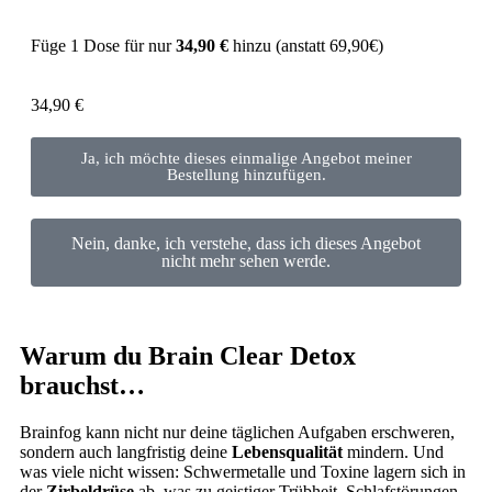
Füge 1 Dose für nur
34,90 €
hinzu (anstatt 69,90€)
34,90
€
Ja, ich möchte dieses einmalige Angebot meiner
Bestellung hinzufügen.
Nein, danke, ich verstehe, dass ich dieses Angebot
nicht mehr sehen werde.
Warum du Brain Clear Detox
brauchst…
Brainfog kann nicht nur deine täglichen Aufgaben erschweren,
sondern auch langfristig deine
Lebensqualität
mindern. Und
was viele nicht wissen: Schwermetalle und Toxine lagern sich in
der
Zirbeldrüse
ab, was zu geistiger Trübheit, Schlafstörungen