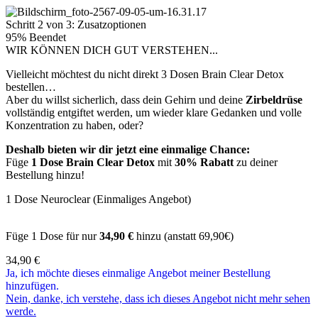
Schritt 2 von 3: Zusatzoptionen
95% Beendet
WIR KÖNNEN DICH GUT VERSTEHEN...
Vielleicht möchtest du nicht direkt 3 Dosen Brain Clear Detox
bestellen…
Aber du willst sicherlich, dass dein Gehirn und deine
Zirbeldrüse
vollständig entgiftet werden, um wieder klare Gedanken und volle
Konzentration zu haben, oder?
Deshalb bieten wir dir jetzt eine einmalige Chance:
Füge
1 Dose Brain Clear Detox
mit
30% Rabatt
zu deiner
Bestellung hinzu!
1 Dose Neuroclear (Einmaliges Angebot)
Füge 1 Dose für nur
34,90 €
hinzu (anstatt 69,90€)
34,90
€
Ja, ich möchte dieses einmalige Angebot meiner Bestellung
hinzufügen.
Nein, danke, ich verstehe, dass ich dieses Angebot nicht mehr sehen
werde.