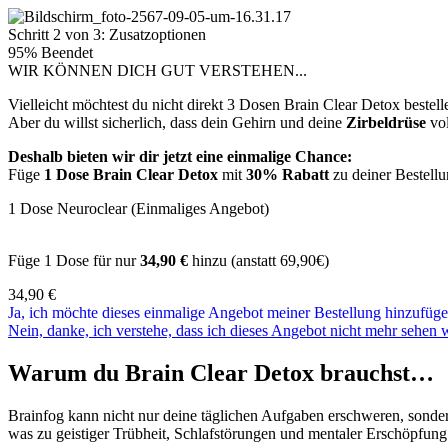
Schritt 2 von 3: Zusatzoptionen
95% Beendet
WIR KÖNNEN DICH GUT VERSTEHEN...
Vielleicht möchtest du nicht direkt 3 Dosen Brain Clear Detox beste
Aber du willst sicherlich, dass dein Gehirn und deine
Zirbeldrüse
vol
Deshalb bieten wir dir jetzt eine einmalige Chance:
Füge
1 Dose Brain Clear Detox
mit
30% Rabatt
zu deiner Bestellu
1 Dose Neuroclear (Einmaliges Angebot)
Füge 1 Dose für nur
34,90 €
hinzu (anstatt 69,90€)
34,90
€
Ja, ich möchte dieses einmalige Angebot meiner Bestellung hinzufüge
Nein, danke, ich verstehe, dass ich dieses Angebot nicht mehr sehen 
Warum du Brain Clear Detox brauchst…
Brainfog kann nicht nur deine täglichen Aufgaben erschweren, sonder
was zu geistiger Trübheit, Schlafstörungen und mentaler Erschöpfung