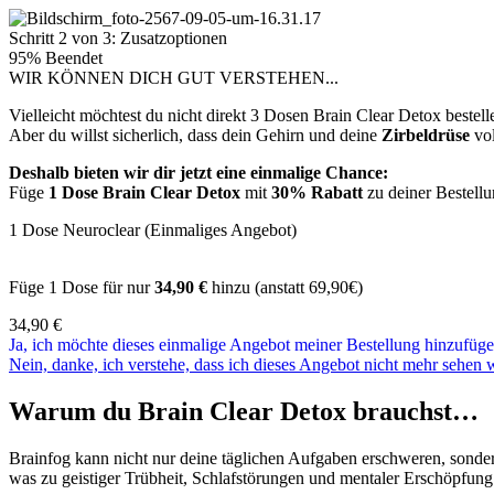
Schritt 2 von 3: Zusatzoptionen
95% Beendet
WIR KÖNNEN DICH GUT VERSTEHEN...
Vielleicht möchtest du nicht direkt 3 Dosen Brain Clear Detox beste
Aber du willst sicherlich, dass dein Gehirn und deine
Zirbeldrüse
vol
Deshalb bieten wir dir jetzt eine einmalige Chance:
Füge
1 Dose Brain Clear Detox
mit
30% Rabatt
zu deiner Bestellu
1 Dose Neuroclear (Einmaliges Angebot)
Füge 1 Dose für nur
34,90 €
hinzu (anstatt 69,90€)
34,90
€
Ja, ich möchte dieses einmalige Angebot meiner Bestellung hinzufüge
Nein, danke, ich verstehe, dass ich dieses Angebot nicht mehr sehen 
Warum du Brain Clear Detox brauchst…
Brainfog kann nicht nur deine täglichen Aufgaben erschweren, sonder
was zu geistiger Trübheit, Schlafstörungen und mentaler Erschöpfung