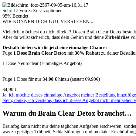
Schritt 2 von 3: Zusatzoptionen
95% Beendet
WIR KÖNNEN DICH GUT VERSTEHEN...
Vielleicht möchtest du nicht direkt 3 Dosen Brain Clear Detox beste
Aber du willst sicherlich, dass dein Gehirn und deine
Zirbeldrüse
vol
Deshalb bieten wir dir jetzt eine einmalige Chance:
Füge
1 Dose Brain Clear Detox
mit
30% Rabatt
zu deiner Bestellu
1 Dose Neuroclear (Einmaliges Angebot)
Füge 1 Dose für nur
34,90 €
hinzu (anstatt 69,90€)
34,90
€
Ja, ich möchte dieses einmalige Angebot meiner Bestellung hinzufüge
Nein, danke, ich verstehe, dass ich dieses Angebot nicht mehr sehen 
Warum du Brain Clear Detox brauchst…
Brainfog kann nicht nur deine täglichen Aufgaben erschweren, sonder
was zu geistiger Trübheit, Schlafstörungen und mentaler Erschöpfung