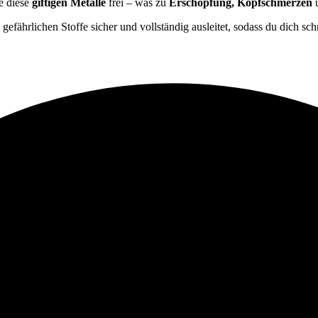
e diese
giftigen Metalle
frei – was zu
Erschöpfung, Kopfschmerzen
u
 gefährlichen Stoffe sicher und vollständig ausleitet, sodass du dich sc