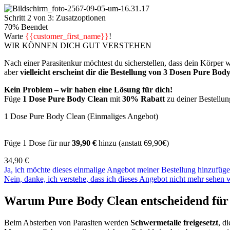
Schritt 2 von 3: Zusatzoptionen
70% Beendet
Warte
{{customer_first_name}}
!
WIR KÖNNEN DICH GUT VERSTEHEN
Nach einer Parasitenkur möchtest du sicherstellen, dass dein Körper wi
aber
vielleicht erscheint dir die Bestellung von 3 Dosen Pure Body
Kein Problem – wir haben eine Lösung für dich!
Füge
1 Dose Pure Body Clean
mit
30% Rabatt
zu deiner Bestellun
1 Dose Pure Body Clean (Einmaliges Angebot)
Füge 1 Dose für nur
39,90 €
hinzu (anstatt 69,90€)
34,90
€
Ja, ich möchte dieses einmalige Angebot meiner Bestellung hinzufüge
Nein, danke, ich verstehe, dass ich dieses Angebot nicht mehr sehen 
Warum Pure Body Clean entscheidend für 
Beim Absterben von Parasiten werden
Schwermetalle freigesetzt
, d